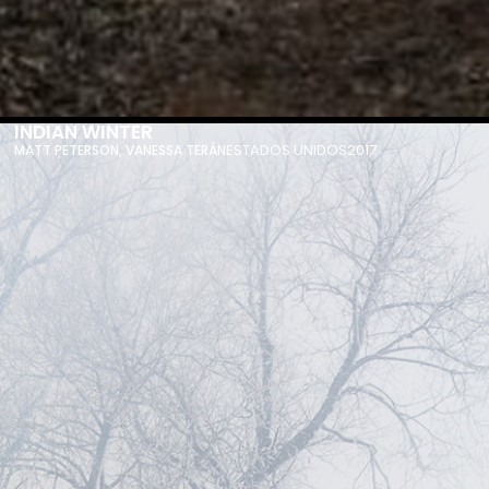
INDIAN WINTER
ESTADOS UNIDOS
2017
MATT PETERSON
,
VANESSA TERÁN