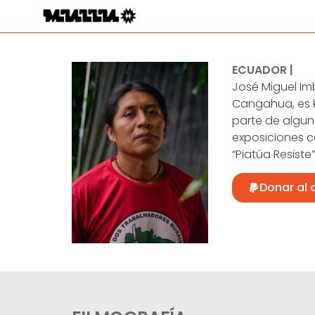
ECUADOR |
José Miguel Im
Cangahua, es k
parte de algun
exposiciones c
“Piatúa Resiste”
Donar al 