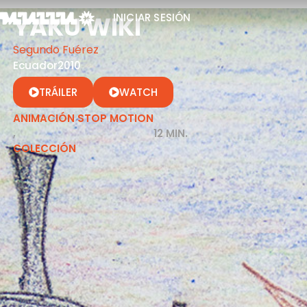
YAKU WIKI
INICIAR SESIÓN
Segundo Fuérez
Ecuador
2010
TRÁILER
WATCH
ANIMACIÓN STOP MOTION
,
12 MIN.
COLECCIÓN