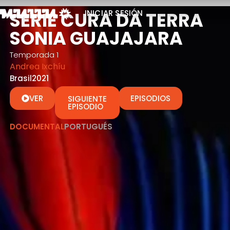
SERIE CURA DA TERRA
INICIAR SESIÓN
SONIA GUAJAJARA
Temporada 1
Andrea Ixchíu
Brasil
2021
VER
EPISODIOS
SIGUIENTE
EPISODIO
DOCUMENTAL
PORTUGUÉS