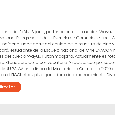
ígena del Eirüku Siijono, perteneciente a la nación Wayuu 
olana. Es egresada de la Escuela de Comunicaciones
ndígena. Hace parte del equipo de la muestra de cine y
rá, estudiante de la Escuela Nacional de Cine ENACC y 
s del pueblo Wayuu Pütchimaajana. Actualmente es fotó
ira. Ganadora de la convocatoria “Espacio, cuerpo, sabe
o MUU PALAA en la línea del Ministerio de Cultura de 2020
en el FICCI interruptus ganadora del reconocimiento Divers
director