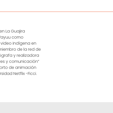
en La Guajira
 Wayuu como
 video indígena en
miembro de la red de
grafa y realizadora
res y comunicación”
 corto de animación
idad Netflix -Ficci.