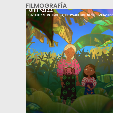
FILMOGRAFÍA
MUU PALAA
COLOMBIA
202
LUZBEIDY MONTERROSA
,
OLOWAILI GREEN