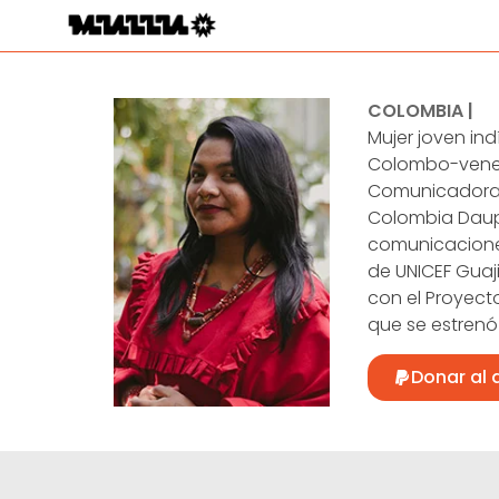
COLOMBIA |
Mujer joven ind
Colombo-venez
Comunicadora I
Colombia Daupa
comunicacione
de UNICEF Guaj
con el Proyect
que se estrenó 
Donar al 