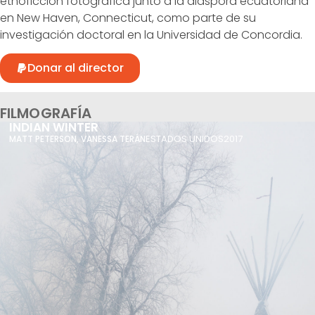
etnoficción fotográfica junto a la diáspora ecuatoriana
en New Haven, Connecticut, como parte de su
investigación doctoral en la Universidad de Concordia.
Donar al director
FILMOGRAFÍA
INDIAN WINTER
ESTADOS UNIDOS
2017
MATT PETERSON
,
VANESSA TERÁN