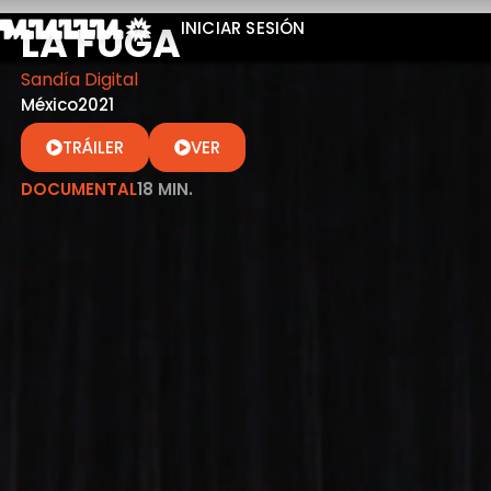
LA FUGA
INICIAR SESIÓN
Sandía Digital
México
2021
VER
TRÁILER
DOCUMENTAL
18 MIN.