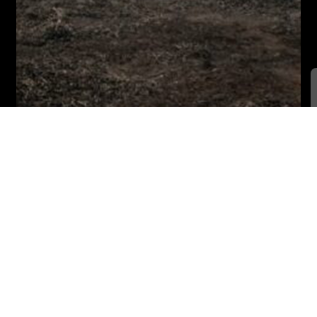
Somos un canal digital
Donar
sin fines de lucro. Tu
apoyo nos ayuda a
seguir contando
historias desde y para
los pueblos.