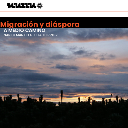
Migración y diáspora
A MEDIO CAMINO
ECUADOR
2017
NANTU MANTILLA