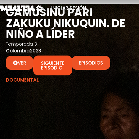
GAMUSINU PARI
INICIAR SESIÓN
ZAKUKU NIKUQUIN. DE
NIÑO A LÍDER
Temporada 3
Colombia
2023
VER
EPISODIOS
SIGUIENTE
EPISODIO
DOCUMENTAL